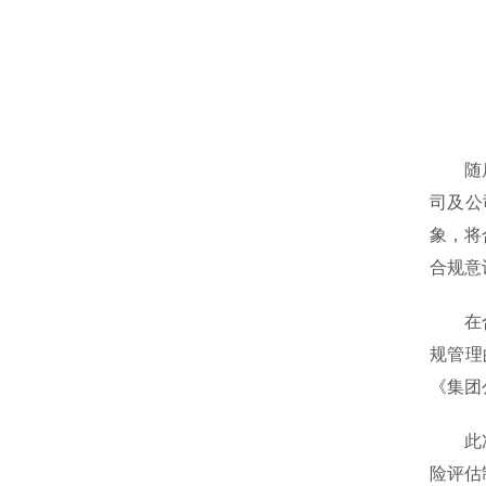
随后，
司及公
象，将
合规意
在合规
规管理
《集团
此次活
险评估