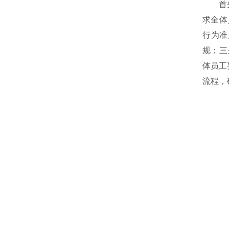
首先，
求全体
行为准
规；三
体员工
流程，