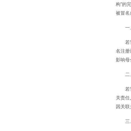
构”的
被冒名
一、
若冒名
名注册
影响母
二、
若冒名
关责任
因关联
三、